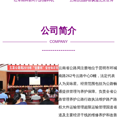
红军精神新时代的播种机
云南饮品醇香飘溢北京世博
——扎西干部学院与云南省
会 云南省公路局助力产业走
公路局的红色传承
向全国
公司简介
COMPANY
----------------
云南省公路局注册地位于昆明市环城
南路262号云路中心D幢，法定代表
人为吴咏星。经营范围包括为公路畅
通提供管理与养护保障。负责全省公
路管理养护公路行政执法维护路产路
权大件运输管理超限运输管理国道省
道及主要经济干线的维修养护和改善