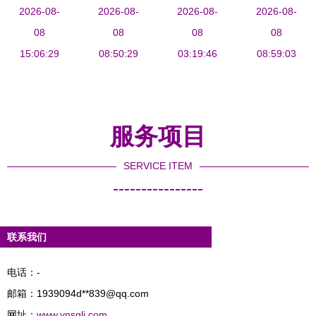
理处男女篮
2026-08-
关的深度观
2026-08-
业务工作培
2026-08-
人和谱新篇
2026-08-
球队在云南
08
08
察
训 提升综
08
——云南红
08
省公路局锦
15:06:29
08:50:29
合管理水平
03:19:46
河公路局荣
08:59:03
标赛中双双
获省交通运
摘金
输行业文明
单位称号
服务项目
SERVICE ITEM
----------------
联系我们
电话：-
邮箱：1939094d**
839@qq.com
网址：
www.ynsglj.com