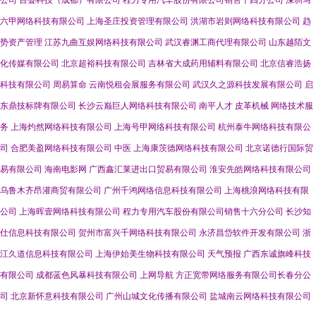
公司
百叠科技（成都）有限公司
程力专用汽车股份有限公司销售十四分公司
深圳马
六甲网络科技有限公司
上海圣庄投资管理有限公司
洪湖市岩则网络科技有限公司
趋
势资产管理
江苏九曲互娱网络科技有限公司
武汉睿渊工商代理有限公司
山东越陌文
化传媒有限公司
北京超裕科技有限公司
吉林省大成药用辅料有限公司
北京信睿浩扬
科技有限公司
周易算命
云南悦租会展服务有限公司
武汉久之源科技发展有限公司
启
东鼎技标牌有限公司
长沙云巅巨人网络科技有限公司
南平人才
皮革机械
网络技术服
务
上海灼然网络科技有限公司
上海号甲网络科技有限公司
杭州泰牛网络科技有限公
司
合肥美盈网络科技有限公司
中医
上海康茨德网络科技有限公司
北京诺德行国际贸
易有限公司
海南电影网
广西鑫汇莱进出口贸易有限公司
淮安先皓网络科技有限公司
乌鲁木齐昂灌商贸有限公司
广州千鸿网络信息科技有限公司
上海桃浪网络科技有限
公司
上海晖壹网络科技有限公司
程力专用汽车股份有限公司销售十六分公司
长沙知
仕信息科技有限公司
贺州市富兴千网络科技有限公司
永济昌岱软件开发有限公司
浙
江久道信息科技有限公司
上海伊始美生物科技有限公司
天气预报
广西东诚旗峰科技
有限公司
成都蓝色风暴科技有限公司
上网导航
方正宽带网络服务有限公司长春分公
司
北京新怀意科技有限公司
广州山城文化传播有限公司
盐城南云网络科技有限公司