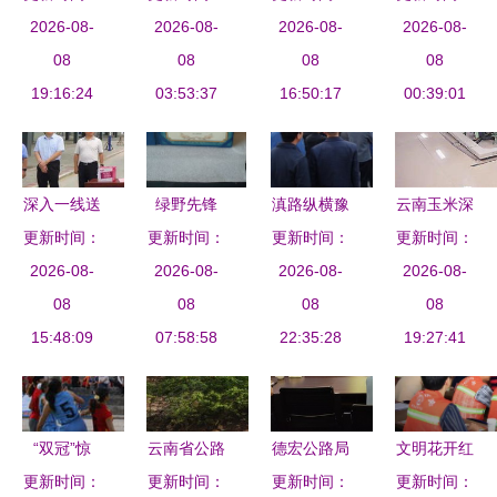
读公路养护
2026-08-
望慰问驻村
2026-08-
长一行调研
2026-08-
2026-08-
话
安全作业新
08
工作队员
08
108国道富
08
MELLOWER
08
规在玉溪发
19:16:24
03:53:37
民段安全隐
16:50:17
麦隆咖啡智
00:39:01
布
患
库店与云南
省公路局
深入一线送
绿野先锋
滇路纵横豫
云南玉米深
更新时间：
清凉 精准
施甸县民心
更新时间：
种新辉——
更新时间：
更新时间：
加工破局
调研促发展
2026-08-
农产品合作
2026-08-
2020河南
2026-08-
2026-08-
从“卖原
——河北省
08
社与省公路
08
省秋季种子
08
粮”到“卖产
08
能源化工工
15:48:09
局的富民探
07:58:58
信息交流暨
22:35:28
品” 折射农
19:27:41
会、冀中能
索
产品展览会
业转型升级
源集团领导
侧记
新路径
赴内蒙古调
“双冠”惊
云南省公路
德宏公路局
文明花开红
研慰问
艳！文山管
更新时间：
局小区与机
更新时间：
开展办公室
更新时间：
河畔，路通
更新时间：